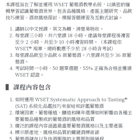
本課程旨在了解並運用 WSET 葡萄酒教學系統，以縝密的邏
輯學習認識葡萄酒世界，包含品種風格、產區主題研究、品飲
技巧練習、酒款風格探討、模擬答題練習及互動式討論。
講師以中文授課，英文為輔，清楚易吸收。
每堂課三小時，共六堂課 18 小時。建議每堂課程後複習
至少 2 小時，共至少 10 小時複習時間。（本課程依 
WSET® 規章，總時數應不少於 28 小時含考試）
每堂課品飲至少品飲 6 款葡萄酒。六堂課共至少 36 款葡
萄酒。
考試時間一小時，50 題單選題，55% 正確為合格並獲頒 
WSET 認證。
▌ 課程內容包含
如何運用 WSET Systematic Approach to Tasting® 
(SAT) 系統化品鑑技巧來描述和評鑑葡萄酒
環境因素，葡萄種植，釀造和陳年選擇如何影響由各種主
要葡萄品種製成的葡萄酒的風格和品質
廣泛的課程內容涵蓋最重要葡萄酒風格以及主要產區
標示原產地，風格和品質的關鍵酒標術語
葡萄酒儲存以及侍酒服務的主要原則與過程