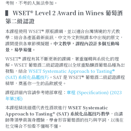
考照，不考的人無法參加。
▌ WSET® Level 2 Award in Wines 葡萄酒
第二級認證
本課程使用 WSET® 原版課綱，並以適合台灣情境的方式教
學：結合各產區最新資訊，中文外文對照課本中出現的原文，
課間提供各章節模擬題。
中文教學，課程內設計多個互動場
景，易學易懂。
WSET® 課程有其不斷更新的課綱，著重邏輯與系統化的理
解。WSET 葡萄酒二級認證課程以全球重點釀酒葡萄品種為出
發點，結合 
WSET Systematic Approach to Tasting® 
(SAT) 系統化品鑑技巧
。SAT 是 WSET® 葡萄酒二級認證課程
精華，奠基你一生的品飲感受。
課程詳細內容請參考總部章程：
章程 (Specification) (2023
年第2版)
本課程精挑細選代表性酒款進行 
WSET Systematic 
Approach to Tasting® (SAT) 系統化品鑑技巧教學
，由講
師帶領學員親身體驗，學會形容葡萄酒的技巧與字詞，以後在
社交場合不怕看不懂喝不懂。