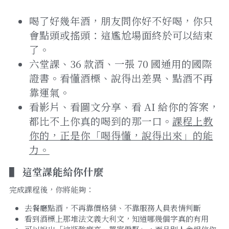
喝了好幾年酒，朋友問你好不好喝，你只
會點頭或搖頭：這尷尬場面終於可以結束
了。
六堂課、36 款酒、一張 70 國通用的國際
證書。看懂酒標、說得出差異、點酒不再
靠運氣。
看影片、看圖文分享、看 AI 給你的答案，
都比不上你真的喝到的那一口。
課程上教
你的，正是你「喝得懂，說得出來」的能
力。
▌ 
這堂課能給你什麼
完成課程後，你將能夠：
去餐廳點酒，不再靠價格猜、不靠服務人員表情判斷
看到酒標上那堆法文義大利文，知道哪幾個字真的有用