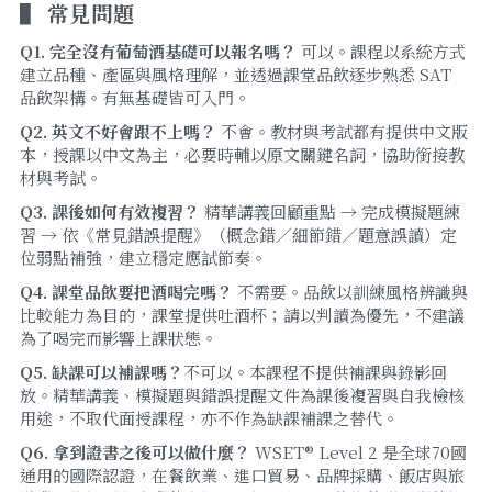
▌ 
常見問題
Q1. 
完全沒有葡萄酒基礎可以報名嗎？
 可以。課程以系統方式
建立品種、產區與風格理解，並透過課堂品飲逐步熟悉 SAT 
品飲架構。有無基礎皆可入門。
Q2. 
英文不好會跟不上嗎？
 不會。教材與考試都有提供中文版
本，授課以中文為主，必要時輔以原文關鍵名詞，協助銜接教
材與考試。
Q3. 
課後如何有效複習？
 精華講義回顧重點 → 完成模擬題練
習 → 依《常見錯誤提醒》（概念錯／細節錯／題意誤讀）定
位弱點補強，建立穩定應試節奏。
Q4. 
課堂品飲要把酒喝完嗎？
 不需要。品飲以訓練風格辨識與
比較能力為目的，課堂提供吐酒杯；請以判讀為優先，不建議
為了喝完而影響上課狀態。
Q5. 缺課可以補課嗎？
不可以。本課程不提供補課與錄影回
放。精華講義、模擬題與錯誤提醒文件為課後複習與自我檢核
用途，不取代面授課程，亦不作為缺課補課之替代。
Q6. 拿到證書之後可以做什麼？
 WSET® Level 2 是全球70國
通用的國際認證，在餐飲業、進口貿易、品牌採購、飯店與旅