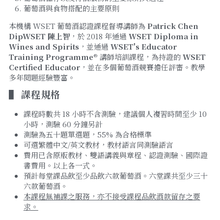
葡萄酒與食物搭配的主要原則
本機構 WSET 葡萄酒認證課程督導講師為 
Patrick Chen 
DipWSET 陳上智
，於 2018 年通過 
WSET Diploma in 
Wines and Spirits
，並通過 
WSET's Educator 
Training Programme® 
講師培訓課程，為持證的 
WSET 
Certified Educator
，並在多個葡萄酒競賽擔任評審。教學
多年閱題經驗豐富。
▌ 課程規格
課程時數共 18 小時不含測驗，建議個人複習時間至少 10 
小時，測驗 60 分鐘另計
測驗為五十題單選題，55% 為合格標準
可選繁體中文/英文教材，教材語言同測驗語言
費用已含原版教材、雙語講義與章程、認證測驗、國際證
書費用。以上各一式。
預計每堂課品飲至少品飲六款葡萄酒。六堂課共至少三十
六款葡萄酒。
本課程無補課之服務，亦不接受課程品飲酒款留存之要
求。