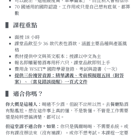
可以說出「這瓶酸度高、單寧偏緊」，而且別人會相信你
70 國通用的國際認證，工作用或只是自己想有底氣，都算
數
▌ 
課程重點
面授 18 小時
課堂品飲至少 36 款代表性酒款，涵蓋主要品種與產區風
格
教材提供中文與英文版本；授課以中文為主
報名即贈葡萄酒專用杯六只，課堂品飲即刻上手
費用含 WSET® 國際學籍登錄、考試與證書（一次）
提供三份複習資源：精華講義、考前模擬題五回（附答
案）、《常見錯誤提醒》一頁式文件
▌ 
適合你嗎？
你大概是這種人：
喝過不少酒，但說不出所以然。去餐廳點酒
有點尷尬。想在這件事上真的懂，不是裝懂。不管是工作需要
還是純粹想搞清楚，都可以。
但這堂課不適合你，如果：
你只是偶爾喝喝、不需要系統。或
你有課沒辦法來（沒有補課）。或你不想考試。本課程一定要