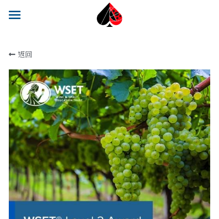
×
部落格分類
關於 ACE Awards Taiwan
返回
趨勢觀察專欄
大賽專欄
飲食教育課程
ESG 專欄與趨勢觀察
結果發表
主審團成員
2025 賽事花絮
Contact
搜索