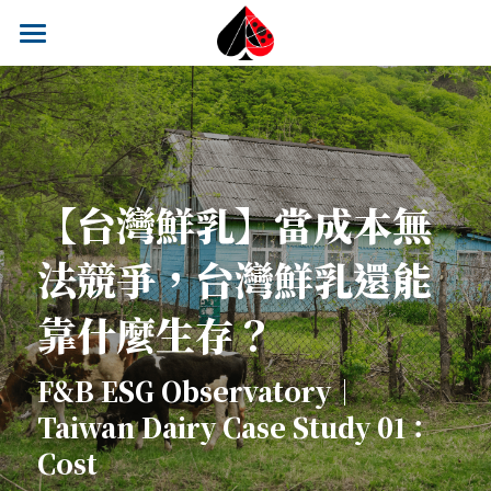
關於 ACE Awards Taiwan
趨勢觀察專欄
飲食教育課程
【台灣鮮乳】
當成本無
結果發表
法競爭，台灣鮮乳還能
主審團成員
靠什麼生存？
2025 賽事花絮
Contact
F&B ESG Observatory｜
Taiwan Dairy Case Study 01：
搜索
Cost