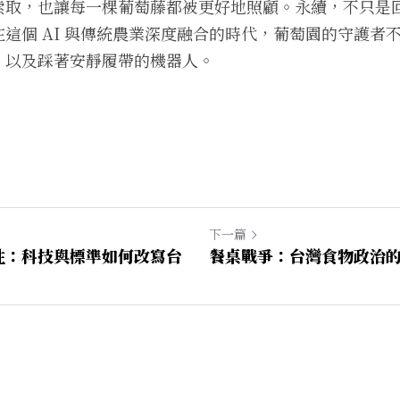
索取，也讓每一棵葡萄藤都被更好地照顧。永續，不只是
這個 AI 與傳統農業深度融合的時代，葡萄園的守護者
，以及踩著安靜履帶的機器人。
下一篇
性：科技與標準如何改寫台
餐桌戰爭：台灣食物政治