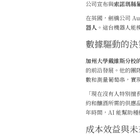
公司宣布與
索諾瑪縣
在英國，劍橋公司 Aut
器人
。這台機器人能模
數據驅動的決
加州大學戴維斯分校的 Mas
的前沿發展。他的團隊
數和測量葡萄串，實
「現在沒有人特別擅長
約和釀酒所需的供應
年時間，AI 能幫助
成本效益與未