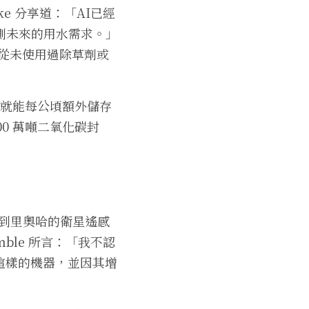
ke 分享道：「AI已經
測未來的用水需求。」
來從未使用過除草劑或
1% 就能每公頃額外儲存
00 萬噸二氧化碳封
統到里奧哈的衛星遙感
ble 所言：「我不認
這樣的機器，並因其增