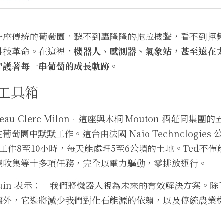
一座傳統的葡萄園，聽不到轟隆隆的拖拉機聲，看不到揮
科技革命。在這裡，
機器人、感測器、氣象站，甚至遠在
守護著每一串葡萄的成長軌跡。
工具箱
eau Clerc Milon，這座與木桐 Mouton 酒莊同集
葡萄園中默默工作。這台由法國 Naïo Technologie
工作8至10小時，每天能處理5至6公頃的土地。Ted不
據收集等十多項任務，完全以電力驅動，零排放運行。
 Dhalluin 表示：「我們將機器人視為未來的有效解決方案
壤外，它還將減少我們對化石能源的依賴，以及傳統農業