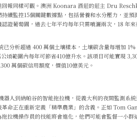
同樣可觀。澳洲 Koonara 酒莊的莊主 Dru Resch
們持續監控15個關鍵數據點，包括營養和水分壓力，並預
認證葡萄園，過去七年平均每年只需噴灑兩次，18 年
的AI系統已分析超過 400 萬個土壤樣本，土壤碳含量每增加 
10萬公頃範圍內每年可節省410億升水。該項目可能實現 3,3
3,300 萬個碳信用額度，價值10億美元。
d 機器人到納帕谷的智能拖拉機，從義大利的夜間監測系
革命正在重新定義「精準農業」的含義。正如 Tom Gam
為拖拉機操作員的技能將會進化，他們可能會監督一小群
」