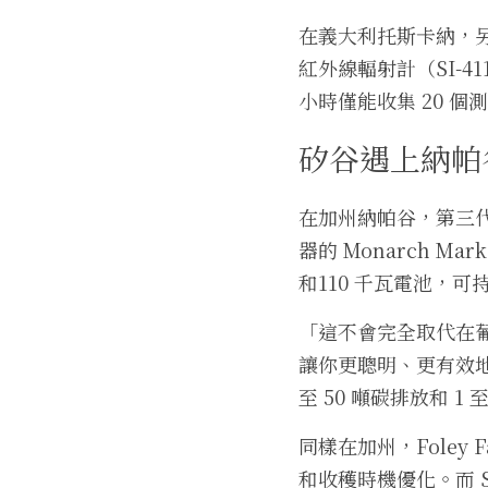
在義大利托斯卡納，另
紅外線輻射計（SI-4
小時僅能收集 20 個
矽谷遇上納帕
在加州納帕谷，第三代農
器的 Monarch 
和110 千瓦電池，可持
「這不會完全取代在葡
讓你更聰明、更有效地
至 50 噸碳排放和 1 
同樣在加州，Foley Fam
和收穫時機優化。而 Sc