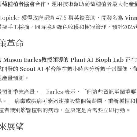
葡萄種植者協會
合作，運用技術幫助葡萄種植者最大化產
opickr 獲得政府超過 47.5 萬英鎊資助，開發名為
 Vi
擬手工採摘，同時協助綠色收穫和樹冠管理，預計2025
策革命
on Earles教授領導的 Plant AI Bioph Lab
 正
開發的 
Scout AI 平台
能在數小時內分析數千張圖像，
現產量預測。
預測季末產量，」Earles 表示，「但這些資訊至關重
品。」 病毒或疾病可能迅速摧毀整個葡萄園，重新種植和
種植者識別影響植物的病毒，並決定是否需要立即行動。
來展望