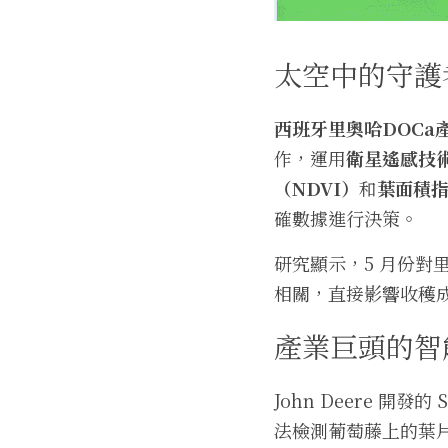
太空中的守護
西班牙里奧哈DOCa
作，運用
衛星遙感技
（NDVI）
和
葉面積指
確數據進行決策。
研究顯示，5 月份
相關，直接影響收穫
產業巨頭的智
John Deere 開
法檢測葡萄藤上的葉片