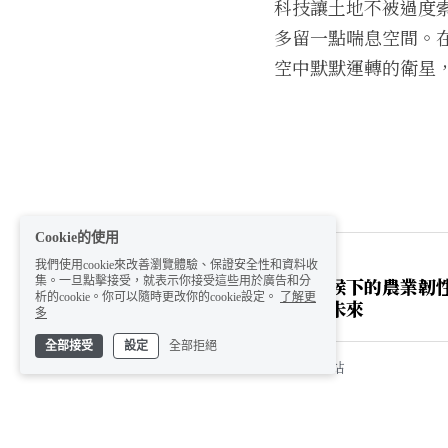
科技讓土地不被過度
多留一點喘息空間。在
空中默默運轉的衛星
Cookie的使用
上一篇
我們使用cookie來改善瀏覽體驗、保證安全性和資料收
極端氣候下的農業韌
集。一旦點擊接受，就表示你接受這些用於廣告和分
析的cookie。你可以隨時更改你的cookie設定。
了解更
灣糧食未來
多
全部接受
設定
全部拒絕
返回網站