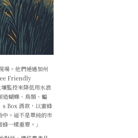
與消費現場。他們通過加州
Friendly 
、土壤監控來降低用水浪
還創造蝴蝶、鳥類、蝙
 Box 酒款，以蜜蜂
動中。這不是單純的市
蜜蜂一樣重要。」
開始對話。傳統農產品