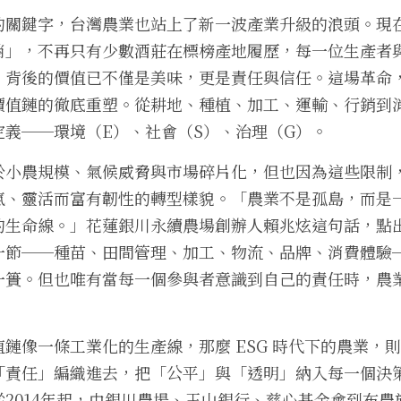
的關鍵字，台灣農業也站上了新一波產業升級的浪頭。現
消」，不再只有少數酒莊在標榜產地履歷，每一位生產者
」背後的價值已不僅是美味，更是責任與信任。這場革命
價值鏈的徹底重塑。從耕地、種植、加工、運輸、行銷到
定義──環境（E）、社會（S）、治理（G）。
小農規模、氣候威脅與市場碎片化，但也因為這些限制，反
氣、靈活而富有韌性的轉型樣貌。「農業不是孤島，而是
的生命線。」花蓮銀川永續農場創辦人賴兆炫這句話，點
一節──種苗、田間管理、加工、物流、品牌、消費體驗
一簣。但也唯有當每一個參與者意識到自己的責任時，農
。
鏈像一條工業化的生產線，那麼 ESG 時代下的農業，
「責任」編織進去，把「公平」與「透明」納入每一個決
2014年起，由銀川農場、玉山銀行、慈心基金會到布