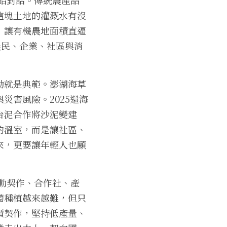
這塊土地的灌溉水有沒
讓有機農地面積直逼 
農民、企業、社區與消
動就是典範。澎湖海草
災害風險。2025還海
台泥合作將沙泥變建
的溫室，而是讓社區、
來，更要讓年輕人也願
帶動契作、合作社、產
萄種植越來越難，但只
價契作，堅持低產量、