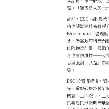
高品質、單一收成，
際。「釀酒是人與土
當然，ESG 推動農
精準灌溉等技術雖提升
Blockchain（
及，仍需政府與產業
位陪跑員計畫，鼓勵年
身也有複雜性──大
必須強調「共益」而
級。
ESG 投資崛起後，
股，歐盟碳邊境稅新
機會。玉山銀行、土
只要農民能證明產地