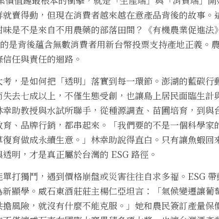
鮮就賣得動，但現在消費者越來越在意產品背後的故事。
甜味是不是來自不用農藥的部落田間？《有機農業促進法》
重要的是背後蘊含無數消費者用新台幣投票支持產地正義。
條信任與責任的迴路。
大考，是如何把「透明」落實到每一環節。澎湖的藍碳行
失去七成以上，不僅生態受創，也讓島上居民面臨生計與
林幸助教授與水試所聯手，從種源調查、苗圃培育，到與
教育、品牌行銷，都串起來。「我們要的不是一個科學家
草復育做成永續生意。」林幸助說得直白。只有讓魚蝦回
透明，才是真正屬於台灣的 ESG 路徑。
單打獨鬥，遇到價格崩盤或災害往往自求多福。ESG 
為新顯學。威石東酒莊莊主楊仁亞坦言：「氣候變遷讓葡
共擔風險，就沒有什麼不能克服。」她和農民簽訂產量保