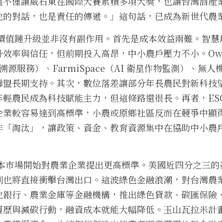
這不僅讓威石東在國際大賽累積多項大獎，也讓台灣酒產
地的對話，也是責任的傳遞。」這句話，已成為新世代農
業價值鏈升級並非沒有副作用。首先是成本效益兩難。智
效率與信任，但前期投入高昂，中小農戶壓力不小。OwlTi
區塊鏈溯源服務）、FarmiSpace（AI 衛星作物監測）、
聯盟長期支持。其次，數位落差讓部分年長農民對新科技
輕農民成為科技賦能主力，但這條路還很長。再者，ES
企業較容易達到高標準，小農或原鄉社區反而在競爭中顯
非「淘汰」，讓政策、資金、教育資源集中在協助中小農
資本市場開始對農業企業提出更高標準。美國近四分之三的基
制也將直接衝擊台灣出口。這波綠色金融浪潮，對台灣農
地銀行、農業金庫等金融機構，推出綠色貸款、碳匯保險
履歷與減碳行動，融資成本就能大幅降低。玉山瓦拉米計