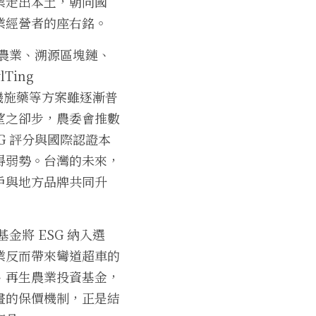
業走出本土，朝向國
業經營者的座右銘。
慧農業、溯源區塊鏈、
ng 
無人機施藥等方案雖逐漸普
望之卻步，農委會推數
G 評分與國際認證本
得弱勢。台灣的未來，
戶與地方品牌共同升
金將 ESG 納入選
業反而帶來彎道超車的
、再生農業投資基金，
畫的保價機制，正是結