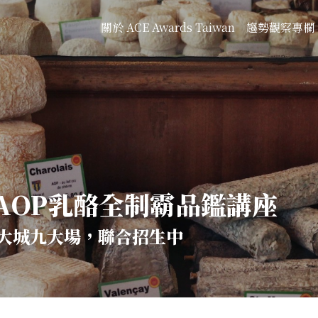
關於 ACE Awards Taiwan
趨勢觀察專欄
國AOP乳酪全制霸品鑑講座
大城九大場，聯合招生中