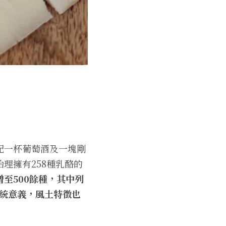
配一杯葡萄酒及一塊剛
理擁有258種乳酪的
至500餘種，其中列
傳統意義，風土特徵也