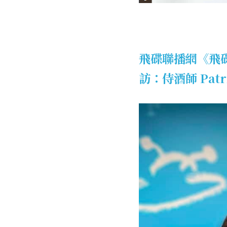
飛碟聯播網《飛碟
訪：侍酒師 Pa